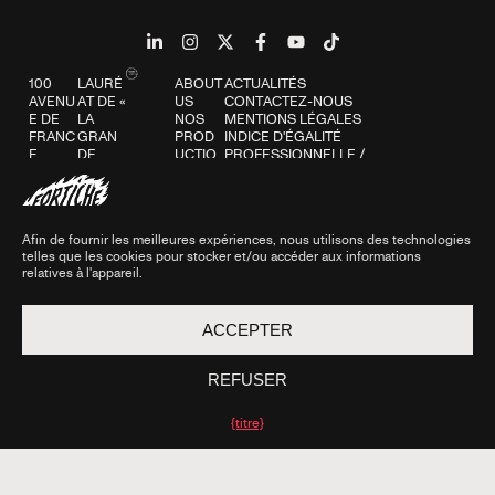
100
LAURÉ
ABOUT
ACTUALITÉS
AVENU
AT DE «
US
CONTACTEZ-NOUS
E DE
LA
NOS
MENTIONS LÉGALES
FRANC
GRAN
PROD
INDICE D'ÉGALITÉ
E
DE
UCTIO
PROFESSIONNELLE
/
75013
FABRI
NS
INDEX D’ÉGALITÉ
PARIS
QUE
NOS
PROFESSIONNELLE
DE
STUDI
POLITIQUE DE CONFIDENTIALITÉ
L’IMAG
OS
POLITIQUE EN MATIÈRE DE
Afin de fournir les meilleures expériences, nous utilisons des technologies
E »,
DEVEN
COOKIES
telles que les cookies pour stocker et/ou accéder aux informations
UNE
IR UN
relatives à l'appareil.
OPÉRA
FORTI
TION
CHER
SOUTE
BLOG
ACCEPTER
NUE
FAQ
PAR LE
GOUV
REFUSER
ERNE
MENT
DANS
{titre}
LE
CADRE
DU
PLAN